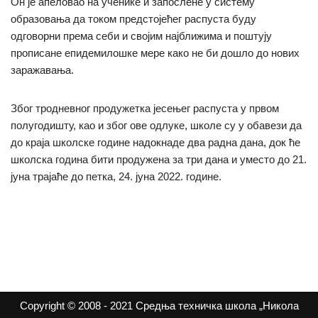
Он је апеловао на ученике и запослене у систему
образовања да током предстојећег распуста буду
одговорни према себи и својим најближима и поштују
прописане епидемилошке мере како не би дошло до нових
заражавања.
Због тродневног продужетка јесењег распуста у првом
полугодишту, као и због ове одлуке, школе су у обавези да
до краја школске године надокнаде два радна дана, док ће
школска година бити продужена за три дана и уместо до 21.
јуна трајаће до петка, 24. јуна 2022. године.
Copyright © 2008 - 2021 Средња техничка школа „Никола