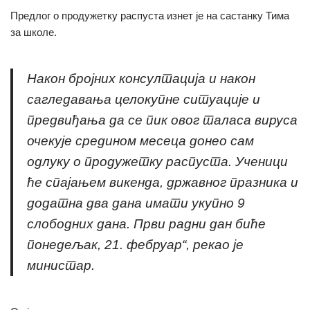
Предлог о продужетку распуста изнет је на састанку Тима
за школе.
Након бројних консултација и након
сагледавања целокупне ситуације и
предвиђања да се пик овог таласа вируса
очекује средином месеца донео сам
одлуку о продужетку распуста. Ученици
ће спајањем викенда, државног празника и
додатна два дана имати укупно 9
слободних дана. Први радни дан биће
понедељак, 21. фебруар“,
рекао је
министар.