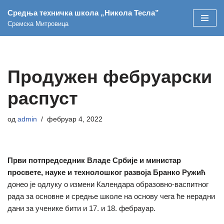
Средња техничка школа „Никола Тесла”
Сремска Митровица
Скочи
на
садржај
Продужен фебруарски
распуст
од
admin
фебруар 4, 2022
Први потпредседник Владе Србије и министар
просвете, науке и технолошког развоја Бранко Ружић
донео је одлуку о измени Календара образовно-васпитног
рада за основне и средње школе на основу чега ће нерадни
дани за ученике бити и 17. и 18. фебрауар.